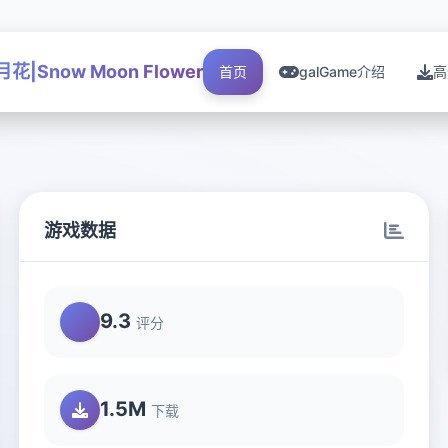
花|Snow Moon Flower
首页
galGame介绍
高
游戏数据
9.3
评分
1.5M
下载