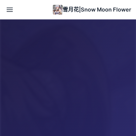
雪月花|Snow Moon Flower