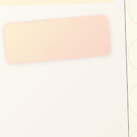
立即体验
免费完整版游戏