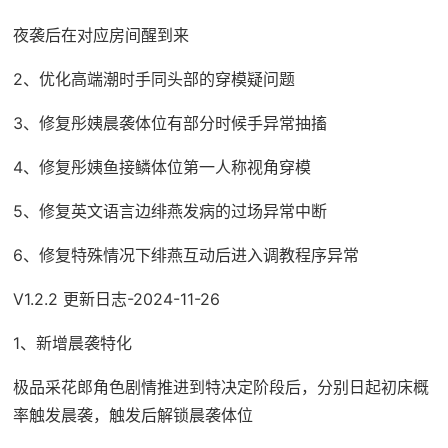
夜袭后在对应房间醒到来
2、优化高端潮时手同头部的穿模疑问题
3、修复彤姨晨袭体位有部分时候手异常抽搐
4、修复彤姨鱼接鳞体位第一人称视角穿模
5、修复英文语言边绯燕发病的过场异常中断
6、修复特殊情况下绯燕互动后进入调教程序异常
V1.2.2 更新日志-2024-11-26
1、新增晨袭特化
极品采花郎角色剧情推进到特决定阶段后，分别日起初床概
率触发晨袭，触发后解锁晨袭体位