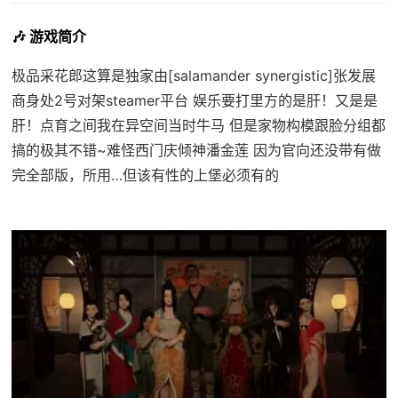
🎶 游戏简介
极品采花郎这算是独家由[salamander synergistic]张发展
商身处2号对架steamer平台 娱乐要打里方的是肝！又是是
肝！点育之间我在异空间当时牛马 但是家物构模跟脸分组都
搞的极其不错~难怪西门庆倾神潘金莲 因为官向还没带有做
完全部版，所用…但该有性的上堡必须有的