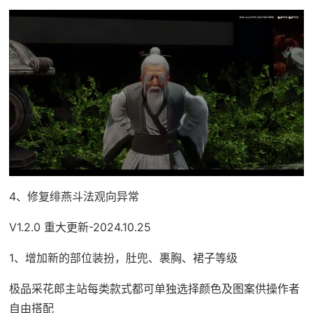
4、修复绯燕斗法观向异常
V1.2.0 重大更新-2024.10.25
1、增加新的部位装扮，肚兜、裹胸、裙子等级
极品采花郎主站每类款式都可单独选择颜色及图案供操作者
自由搭配