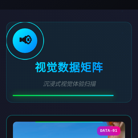
📢
视觉数据矩阵
沉浸式视觉体验扫描
DATA-01