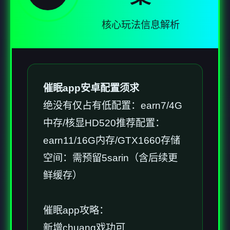
核心玩法信息解析
催眠app安卓配置须求
​绝没有仅占有低配置​
​：earn7/4G
中存/核显HD520
​推荐配置​
​：
earn11/16G内存/GTX1660
​存储
空间​
​：需预留5sarin（含后续更
鲜缓存）
催眠app攻略：
新增chuang戏功可