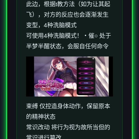
此边，根据t教方法（如为让其起
飞），对方的反应也会逐渐发生
变型，4种洗脑模式
可使用4种洗脑模式！・催○ 处于
半梦半醒状态，会服自任何命令
束缚 仅控造身体动作，保留原本
的精神状态
常识改动 将行为视为故所当但的
常识进行篡改