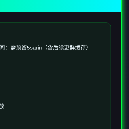
间​
​：需预留5sarin（含后续更鲜缓存）
放