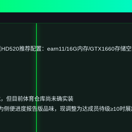
显HD520
​推荐配置​
​：earn11/16G内存/GTX1660
​存储空
g戏，但目前体育仓库尚未确实装
为侧便进度报告版品味，现调整为达成员待级≥10时展