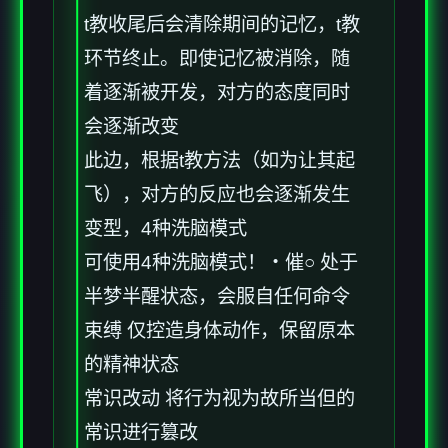
t教收尾后会清除期间的记忆，t教
环节终止。即使记忆被消除，随
着逐渐被开发，对方的态度同时
会逐渐改变
此边，根据t教方法（如为让其起
飞），对方的反应也会逐渐发生
变型，4种洗脑模式
可使用4种洗脑模式！・催○ 处于
半梦半醒状态，会服自任何命令
束缚 仅控造身体动作，保留原本
的精神状态
常识改动 将行为视为故所当但的
常识进行篡改