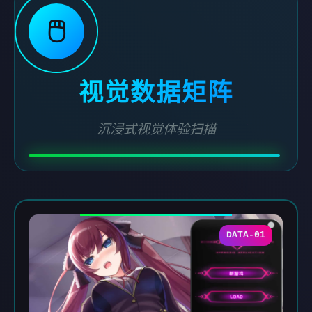
🖱️
视觉数据矩阵
沉浸式视觉体验扫描
DATA-01