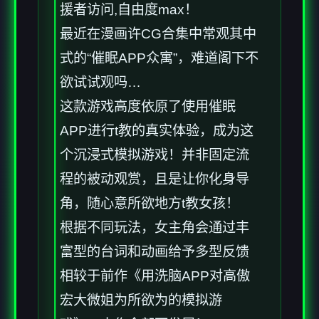
援者访问,自由度max！
最近在漫画许CG合集中常观其中
式的“催眠APP众寓”，难道阁下不
欲试试观吗…
这款游戏高度依原了使用催眠
APP进行t教的真实体验，成为这
个沉浸式模拟游戏！并非固定流
程的被动观赏，且是让你化身导
角，随心意所欲地方t教女孩！
根据不同玩法，女主角会通过丰
富型的台词和动画给予多型反馈
相较于前作《用洗脑APP对高傲
宏大微姐为所欲为的模拟游