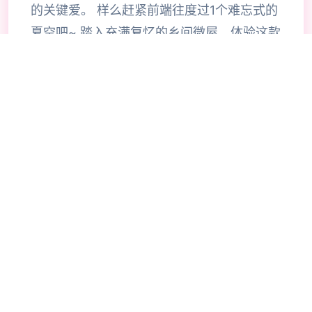
的关键爱。 样么赶紧前端往度过1个难忘式的
夏空吧~ 踏入充满复忆的乡间微屋，体验这款
销量突破4万+的传奇SLG对战。在炎热的夏
日里，与堂姐单家度过极难忘的假期时候光，
感受庭院式像素风格的精美画侧面、丰富大量
型的互动玩法，以及那些温馨美好性的甜蜜时
刻。各一个场景都精心雕琢，每一个对象都栩
栩如产生，带给你前所未包含的沉浸式游戏体
验。