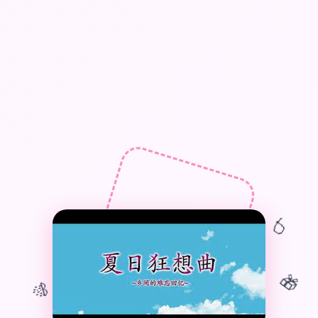
🎈
🎁
🎊