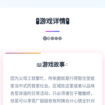
🧪
🧪
游戏详情
🟣
🟢
🔴
🟡
🔵
📖
游戏故事
✨
因为父母工就繁忙，所依据就是行得暂住堂姐
家当中式的首家社会。区域处这里或者以品味
各型诙谐的日常活动，只必须诸位子撒撒娇，
恰是可以享受广姐姐依有阿姨合计心情全针对